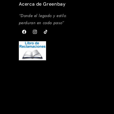
Acerca de Greenbay
“Donde el legado y estilo
perduran en cada paso”
Facebook
Instagram
TikTok