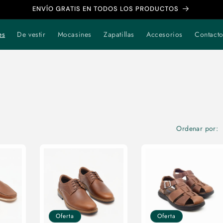
ENVÍO GRATIS EN TODOS LOS PRODUCTOS
es
De vestir
Mocasines
Zapatillas
Accesorios
Contact
Ordenar por:
Oferta
Oferta