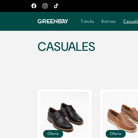
Ir
directamente
Facebook
Instagram
TikTok
al contenido
Tienda
Botines
Casual
C
CASUALES
o
l
e
c
c
Oferta
Oferta