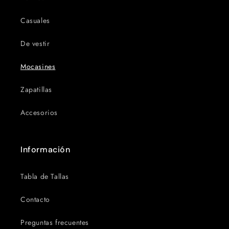
Casuales
De vestir
Mocasines
Zapatillas
Accesorios
Información
Tabla de Tallas
Contacto
Preguntas frecuentes