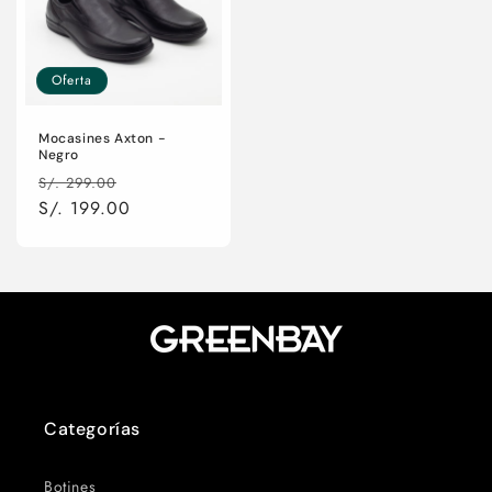
Oferta
Mocasines Axton -
Negro
Precio
Precio
S/. 299.00
habitual
S/. 199.00
de
oferta
Categorías
Botines