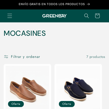
Ir
ENVÍO GRATIS EN TODOS LOS PRODUCTOS
directamente
al contenido
Carrito
C
MOCASINES
o
l
Filtrar y ordenar
7 productos
e
c
c
i
ó
Oferta
Oferta
n