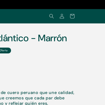
Iniciar
Carrito
o
sesión
lántico - Marrón
Oferta
de cuero peruano que une calidad,
que creemos que cada par debe
o y reflejar quién eres.