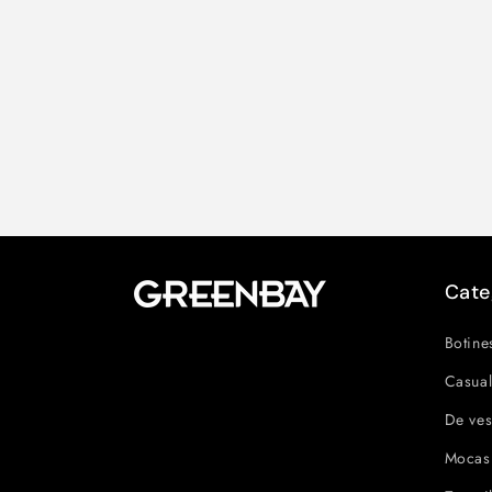
Cate
Botine
Casual
De ves
Mocas