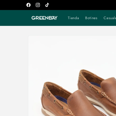
Ir
directamente
Facebook
Instagram
TikTok
al contenido
Tienda
Botines
Casual
Ir
directamente
a la
información
del producto