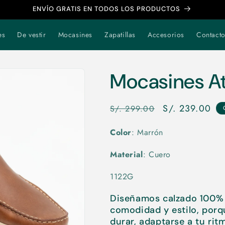
ENVÍO GRATIS EN TODOS LOS PRODUCTOS
es
De vestir
Mocasines
Zapatillas
Accesorios
Contact
Mocasines At
Precio
Precio
S/. 239.00
S/. 299.00
habitual
de
Color
: Marrón
oferta
Material
: Cuero
1122G
Diseñamos calzado 100% 
comodidad y estilo, por
durar, adaptarse a tu ritm