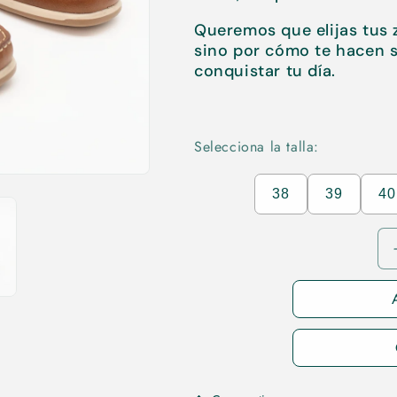
Queremos que elijas tus 
sino por cómo te hacen se
conquistar tu día.
Selecciona la talla:
38
39
40
A