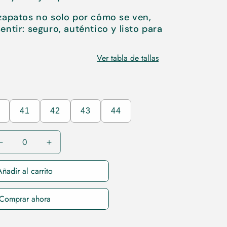
zapatos no solo por cómo se ven,
ntir: seguro, auténtico y listo para
Ver tabla de tallas
41
42
43
44
Reducir
Aumentar
cantidad
cantidad
para
para
ñadir al carrito
38
38
Comprar ahora