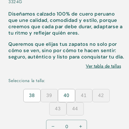
3324G
Diseñamos calzado 100% de cuero peruano
que une calidad, comodidad y estilo, porque
creemos que cada par debe durar, adaptarse a
tu ritmo y reflejar quién eres.
Queremos que elijas tus zapatos no solo por
cómo se ven, sino por cómo te hacen sentir:
seguro, auténtico y listo para conquistar tu día.
Ver tabla de tallas
Selecciona la talla:
38
39
40
41
42
43
44
Reducir
Aumentar