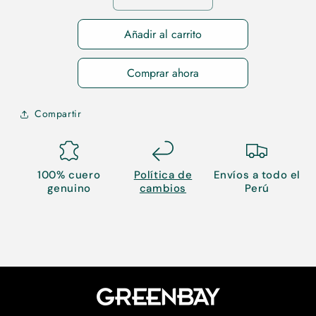
cantidad
cantidad
para
para
Añadir al carrito
38
38
Comprar ahora
Compartir
100% cuero
Política de
Envíos a todo el
genuino
cambios
Perú