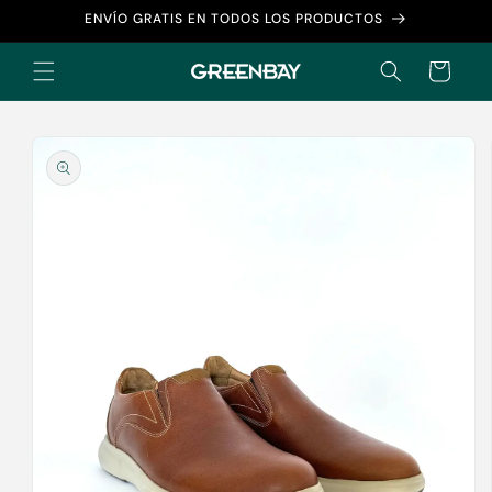
Ir
ENVÍO GRATIS EN TODOS LOS PRODUCTOS
directamente
al contenido
Carrito
Ir
directamente
a la
información
del producto