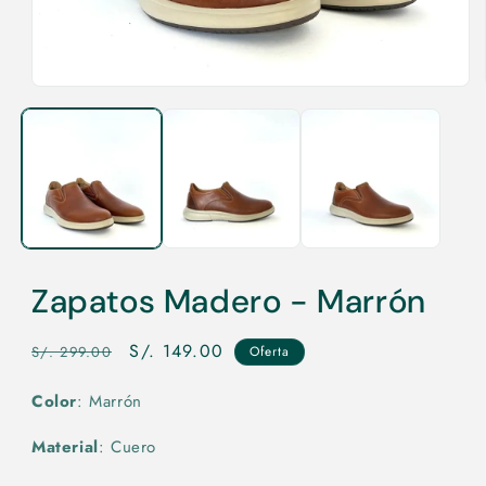
Abrir
elemento
multimedia
1
en
una
ventana
modal
Zapatos Madero - Marrón
Precio
Precio
S/. 149.00
S/. 299.00
Oferta
habitual
de
Color
: Marrón
oferta
Material
: Cuero