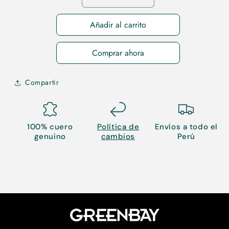
cantidad
cantidad
para
para
Añadir al carrito
38
38
Comprar ahora
Compartir
100% cuero
Política de
Envíos a todo el
genuino
cambios
Perú