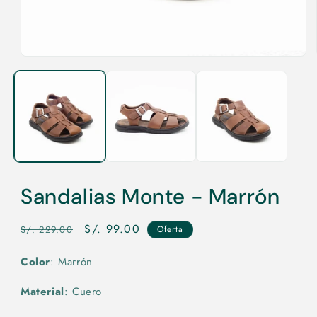
Abrir
elemento
multimedia
1
en
una
ventana
modal
Sandalias Monte - Marrón
Precio
Precio
S/. 99.00
S/. 229.00
Oferta
habitual
de
Color
: Marrón
oferta
Material
: Cuero