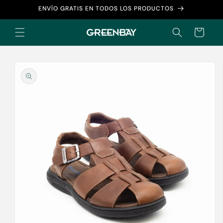
Ir
ENVÍO GRATIS EN TODOS LOS PRODUCTOS
directamente
al contenido
Carrito
Ir
directamente
a la
información
del producto