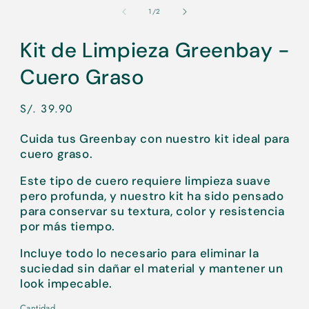
elemento
multimedia
de
1
/
2
1
en
una
Kit de Limpieza Greenbay -
ventana
modal
Cuero Graso
Precio
S/. 39.90
habitual
Cuida tus Greenbay con nuestro kit ideal para
cuero graso.
Este tipo de cuero requiere limpieza suave
pero profunda, y nuestro kit ha sido pensado
para conservar su textura, color y resistencia
por más tiempo.
Incluye todo lo necesario para eliminar la
suciedad sin dañar el material y mantener un
look impecable.
Cantidad