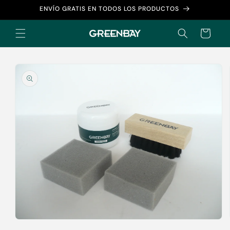
Ir
ENVÍO GRATIS EN TODOS LOS PRODUCTOS
directamente
al contenido
Carrito
Ir
directamente
a la
información
del producto
Abrir