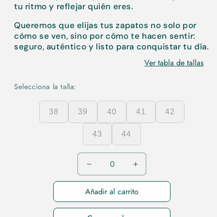
tu ritmo y reflejar quién eres.
Queremos que elijas tus zapatos no solo por
cómo se ven, sino por cómo te hacen sentir:
seguro, auténtico y listo para conquistar tu día.
Ver tabla de tallas
Selecciona la talla:
38
39
40
41
42
43
44
Reducir
Aumentar
cantidad
cantidad
para
para
Añadir al carrito
38
38