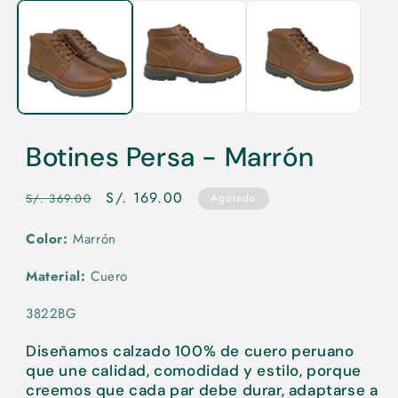
elemento
multimedia
1
en
una
ventana
modal
Botines Persa - Marrón
Precio
Precio
S/. 169.00
S/. 369.00
Agotado
habitual
de
Color:
Marrón
oferta
Material:
Cuero
3822BG
Diseñamos calzado 100% de cuero peruano
que une calidad, comodidad y estilo, porque
creemos que cada par debe durar, adaptarse a