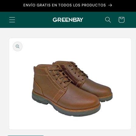
Ir
ENVÍO GRATIS EN TODOS LOS PRODUCTOS
directamente
al contenido
Carrito
Ir
directamente
a la
información
del producto
Abrir