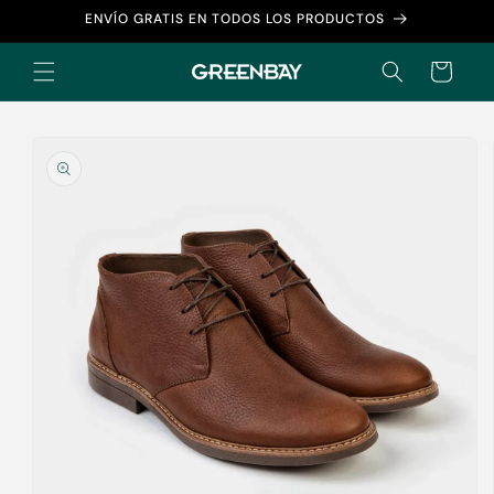
Ir
ENVÍO GRATIS EN TODOS LOS PRODUCTOS
directamente
al contenido
Carrito
Ir
directamente
a la
información
del producto