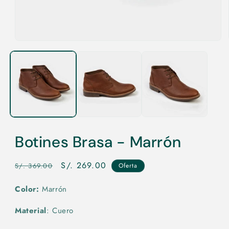
Abrir
elemento
multimedia
1
en
una
ventana
modal
Botines Brasa - Marrón
Precio
Precio
S/. 269.00
S/. 369.00
Oferta
habitual
de
Color:
Marrón
oferta
Material
: Cuero