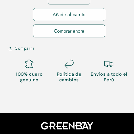
cantidad
cantidad
para
para
Añadir al carrito
38
38
Comprar ahora
Compartir
100% cuero
Política de
Envíos a todo el
genuino
cambios
Perú